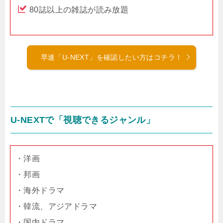
80誌以上の雑誌が読み放題
早速「U-NEXT」を確認したい方はコチラ！
U-NEXTで「視聴できるジャンル」
・洋画
・邦画
・海外ドラマ
・韓流、アジアドラマ
・国内ドラマ