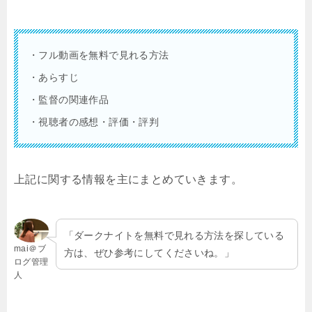
・フル動画を無料で見れる方法
・あらすじ
・監督の関連作品
・視聴者の感想・評価・評判
上記に関する情報を主にまとめていきます。
「ダークナイトを無料で見れる方法を探している
mai＠ブ
方は、ぜひ参考にしてくださいね。」
ログ管理
人