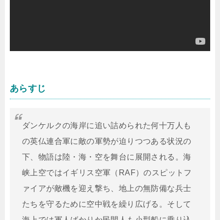
あらすじ
ダンケルクの海岸に追い詰められた何十万人も
の英仏連合軍に敵の軍勢が迫りつつある状況の
下、物語は陸・海・空を舞台に展開される。海
峡上空ではイギリス空軍（RAF）のスピットフ
ァイアが敵機を迎え撃ち、地上の無防備な兵士
たちを守るために空中戦を繰り広げる。そして
海上では軍人ばかりか民間人も小型船に乗り込