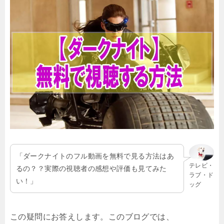
「ダークナイトのフル動画を無料で見る方法はあ
テレビ・
るの？？実際の視聴者の感想や評価も見てみた
ラブ・ド
い！」
ッグ
この疑問にお答えします。このブログでは、