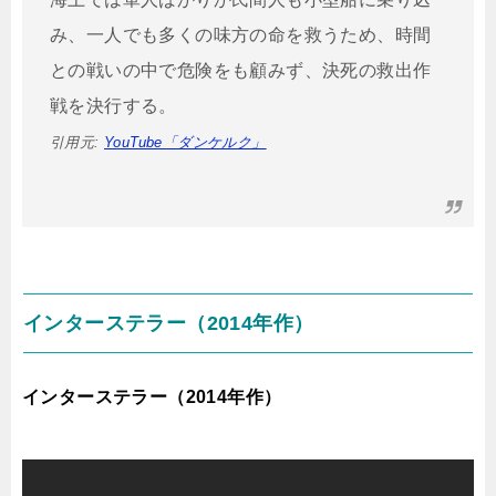
み、一人でも多くの味方の命を救うため、時間
との戦いの中で危険をも顧みず、決死の救出作
戦を決行する。
引用元:
YouTube「ダンケルク」
インターステラー（2014年作）
インターステラー（2014年作）