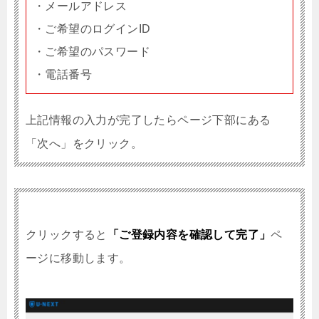
・メールアドレス
・ご希望のログインID
・ご希望のパスワード
・電話番号
上記情報の入力が完了したらページ下部にある
「次へ」をクリック。
クリックすると
「ご登録内容を確認して完了」
ペ
ージに移動します。