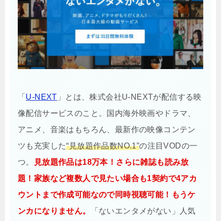
「
U-NEXT
」とは、株式会社U-NEXTが配信する映
像配信サービスのこと。国内海外映画やドラマ、
アニメ、音楽はもちろん、最新作の映像コンテン
ツも充実した
“見放題作品数NO.1”
の注目VODの一
つ。
見放題作品は18万本！さらに雑誌も読み放
題！家族など複数人で見たい場合も1契約で4アカ
ウントまで作成可能なので同時視聴可能！もうケ
ンカになりません。
「ないエンタメがない」人気