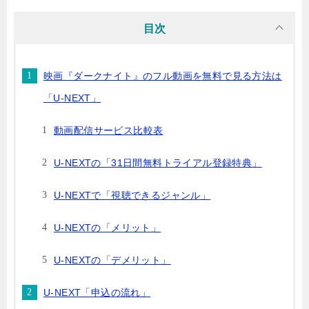
目次
映画『ダークナイト』のフル動画を無料で見る方法は
「U-NEXT」
動画配信サービス比較表
U-NEXTの「31日間無料トライアル登録特典」
U-NEXTで「視聴できるジャンル」
U-NEXTの「メリット」
U-NEXTの「デメリット」
U-NEXT「申込の流れ」