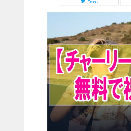
Tweet