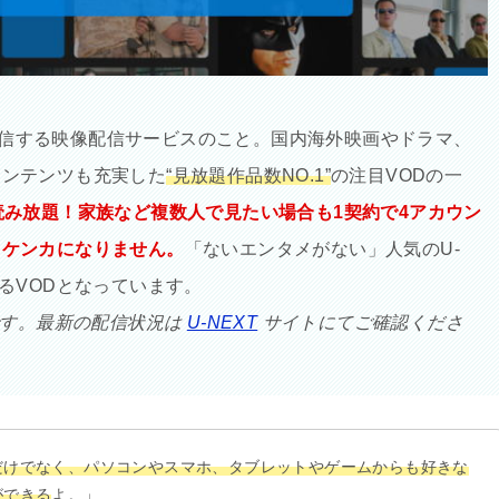
が配信する映像配信サービスのこと。国内海外映画やドラマ、
コンテンツも充実した
“見放題作品数NO.1”
の注目VODの一
読み放題！家族など複数人で見たい場合も1契約で4アカウン
うケンカになりません。
「ないエンタメがない」人気のU-
るVODとなっています。
です。最新の配信状況は
U-NEXT
サイトにてご確認くださ
だけでなく、パソコンやスマホ、タブレットやゲームからも好きな
ができる
よ。」