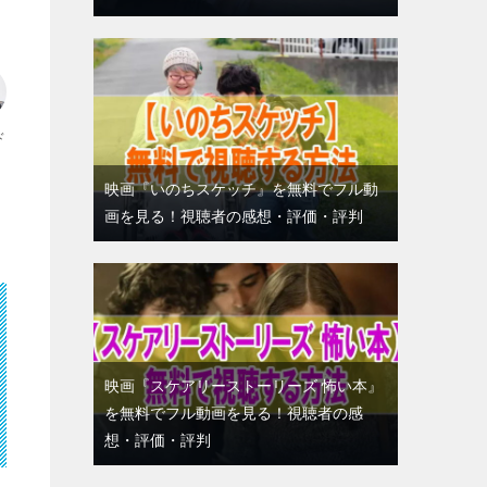
ド
映画『いのちスケッチ』を無料でフル動
画を見る！視聴者の感想・評価・評判
映画『スケアリーストーリーズ 怖い本』
を無料でフル動画を見る！視聴者の感
想・評価・評判