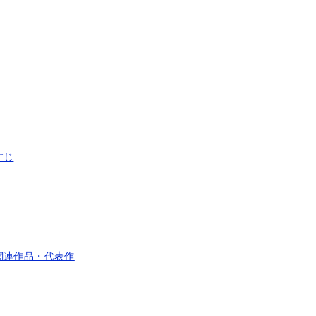
すじ
関連作品・代表作