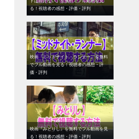
ドは砕けない』を無料でフル動画を見
る！視聴者の感想・評価・評判
映画『ミッドナイト・ランナー』を無料
でフル動画を見る！視聴者の感想・評
価・評判
映画『みとりし』を無料でフル動画を見
る！視聴者の感想・評価・評判