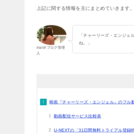
上記に関する情報を主にまとめていきます
「チャーリーズ・エンジェ
ね。」
mai＠ブログ管理
人
映画『チャーリーズ・エンジェル』のフル動
動画配信サービス比較表
U-NEXTの「31日間無料トライアル登録