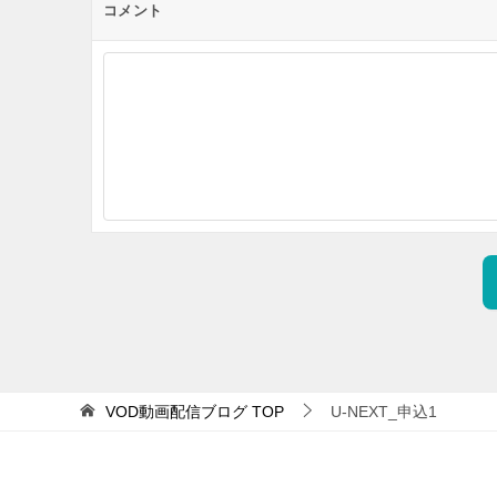
コメント
VOD動画配信ブログ
TOP
U-NEXT_申込1