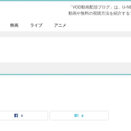
「VOD動画配信ブログ」は、U-NE
動画や無料の視聴方法を紹介する
映画
ライブ
アニメ
0
0