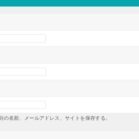
分の名前、メールアドレス、サイトを保存する。