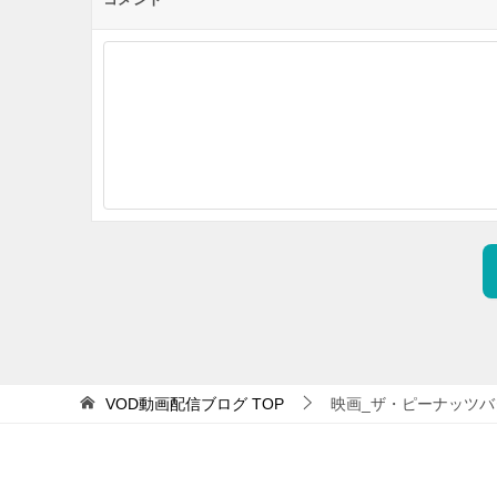
VOD動画配信ブログ
TOP
映画_ザ・ピーナッツバ