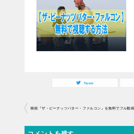
Tweet
投
稿
ナ
コメントを残す