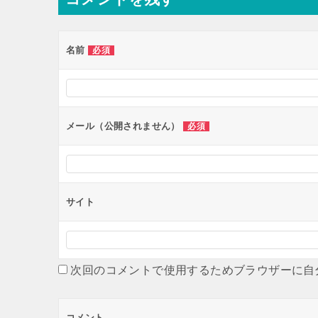
ビ
ゲ
ー
名前
必須
シ
ョ
ン
メール（公開されません）
必須
サイト
次回のコメントで使用するためブラウザーに自
コメント