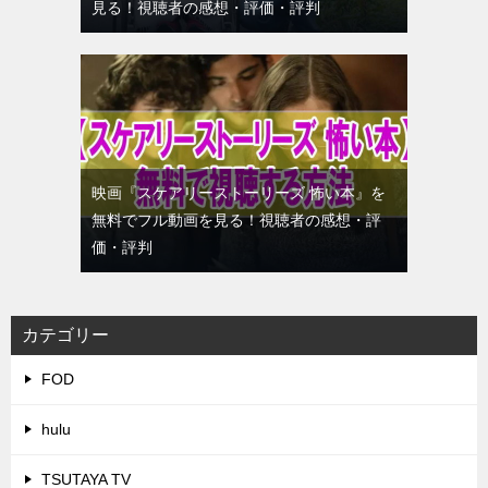
見る！視聴者の感想・評価・評判
映画『スケアリーストーリーズ 怖い本』を
無料でフル動画を見る！視聴者の感想・評
価・評判
カテゴリー
FOD
hulu
TSUTAYA TV