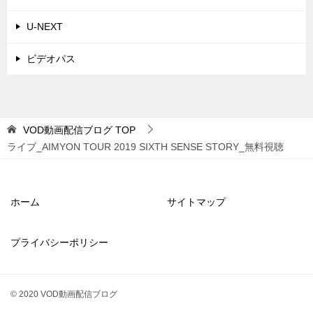
U-NEXT
ビデオパス
VOD動画配信ブログ
TOP
ライブ_AIMYON TOUR 2019 SIXTH SENSE STORY_無料視聴
ホーム
サイトマップ
プライバシーポリシー
© 2020 VOD動画配信ブログ